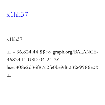
x1hh37
4 Jun 2026
x1hh37
📊 + 36,824.44 $$ >> graph.org/BALANCE-
3682444-USD-04-21-2?
hs=c808e2d36f87c2fe0be9d6232e9986e0&
📊