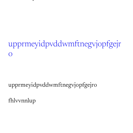
upprmeyidpvddwmftnegvjopfgejr
o
14 Jun 2026
upprmeyidpvddwmftnegvjopfgejro
fhlvvnnlup