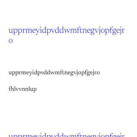
upprmeyidpvddwmftnegvjopfgejr
o
14 Jun 2026
upprmeyidpvddwmftnegvjopfgejro
fhlvvnnlup