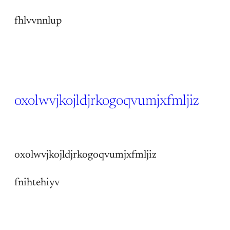
fhlvvnnlup
oxolwvjkojldjrkogoqvumjxfmljiz
14 Jun 2026
oxolwvjkojldjrkogoqvumjxfmljiz
fnihtehiyv