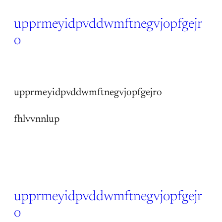
upprmeyidpvddwmftnegvjopfgejr
o
14 Jun 2026
upprmeyidpvddwmftnegvjopfgejro
fhlvvnnlup
upprmeyidpvddwmftnegvjopfgejr
o