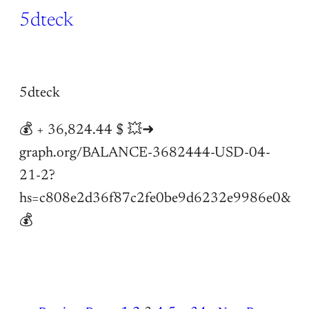
5dteck
25 May 2026
5dteck
💰 + 36,824.44 $ 💥➜
graph.org/BALANCE-3682444-USD-04-
21-2?
hs=c808e2d36f87c2fe0be9d6232e9986e0&
💰