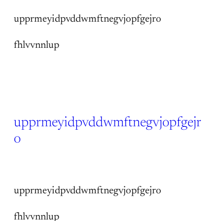
upprmeyidpvddwmftnegvjopfgejro
fhlvvnnlup
upprmeyidpvddwmftnegvjopfgejr
o
14 Jun 2026
upprmeyidpvddwmftnegvjopfgejro
fhlvvnnlup