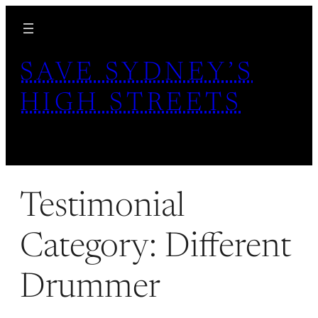
Skip
to
content
SAVE SYDNEY’S
HIGH STREETS
Testimonial
Category:
Different
Drummer